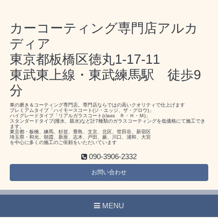
カーコーティング専門店アルカ
ディア
東京都板橋区徳丸1-17-11
東武東上線・東武練馬駅 徒歩9
分
車の磨き＆コーティング専門店。専門店ならではの高いクオリティで仕上げます
プレミアムタイプ「ハイモースコート(ジ・エッジ、ザ・グロウ)」
ハイグレードタイプ「リアルガラスコート(class Ｒ・Ｈ・Ｍ)」
スタンダードタイプ(撥水、親水)など計7種類のガラスコーティングを低価格にて施工でき
ます。
東京都・板橋、練馬、杉並、豊島、文京、北区、世田谷、新宿区
埼玉県・和光、朝霞、新座、志木、戸田、蕨、川口、浦和、大宮
を中心に多くの施工のご依頼をいただいています
090-3906-2332
お問い合わせ
MENU