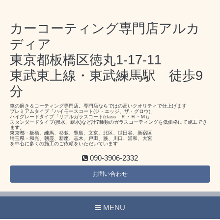
カーコーティング専門店アルカ
ディア
東京都板橋区徳丸1-17-11
東武東上線・東武練馬駅 徒歩9
分
車の磨き＆コーティング専門店。専門店ならではの高いクオリティで仕上げます
プレミアムタイプ「ハイモースコート(ジ・エッジ、ザ・グロウ)」
ハイグレードタイプ「リアルガラスコート(class Ｒ・Ｈ・Ｍ)」
スタンダードタイプ(撥水、親水)など計7種類のガラスコーティングを低価格にて施工でき
ます。
東京都・板橋、練馬、杉並、豊島、文京、北区、世田谷、新宿区
埼玉県・和光、朝霞、新座、志木、戸田、蕨、川口、浦和、大宮
を中心に多くの施工のご依頼をいただいています
090-3906-2332
お問い合わせ
MENU