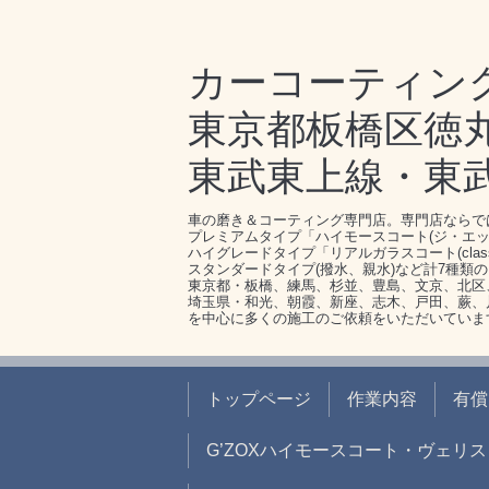
カーコーティン
東京都板橋区徳丸1-
東武東上線・東
車の磨き＆コーティング専門店。専門店ならで
プレミアムタイプ「ハイモースコート(ジ・エッ
ハイグレードタイプ「リアルガラスコート(clas
スタンダードタイプ(撥水、親水)など計7種類
東京都・板橋、練馬、杉並、豊島、文京、北区
埼玉県・和光、朝霞、新座、志木、戸田、蕨、
を中心に多くの施工のご依頼をいただいていま
トップページ
作業内容
有償
G’ZOXハイモースコート・ヴェリス