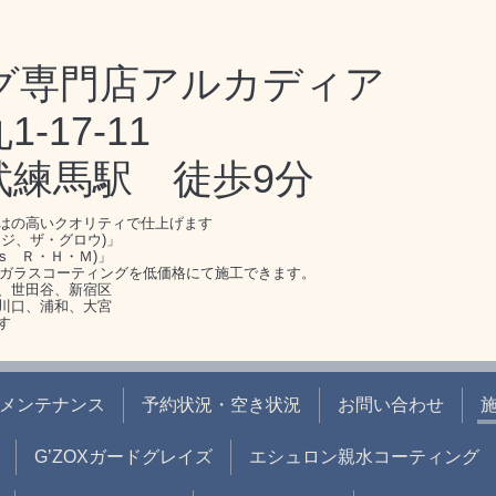
グ専門店アルカディア
17-11
武練馬駅 徒歩9分
はの高いクオリティで仕上げます
ジ、ザ・グロウ)」
s Ｒ・Ｈ・Ｍ)」
のガラスコーティングを低価格にて施工できます。
、世田谷、新宿区
川口、浦和、大宮
す
メンテナンス
予約状況・空き状況
お問い合わせ
G’ZOXガードグレイズ
エシュロン親水コーティング