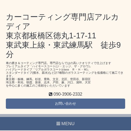
カーコーティング専門店アルカ
ディア
東京都板橋区徳丸1-17-11
東武東上線・東武練馬駅 徒歩9
分
車の磨き＆コーティング専門店。専門店ならではの高いクオリティで仕上げます
プレミアムタイプ「ハイモースコート(ジ・エッジ、ザ・グロウ)」
ハイグレードタイプ「リアルガラスコート(class Ｒ・Ｈ・Ｍ)」
スタンダードタイプ(撥水、親水)など計7種類のガラスコーティングを低価格にて施工でき
ます。
東京都・板橋、練馬、杉並、豊島、文京、北区、世田谷、新宿区
埼玉県・和光、朝霞、新座、志木、戸田、蕨、川口、浦和、大宮
を中心に多くの施工のご依頼をいただいています
090-3906-2332
お問い合わせ
MENU