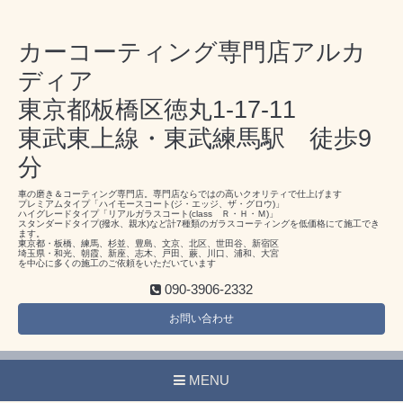
カーコーティング専門店アルカ
ディア
東京都板橋区徳丸1-17-11
東武東上線・東武練馬駅 徒歩9
分
車の磨き＆コーティング専門店。専門店ならではの高いクオリティで仕上げます
プレミアムタイプ「ハイモースコート(ジ・エッジ、ザ・グロウ)」
ハイグレードタイプ「リアルガラスコート(class Ｒ・Ｈ・Ｍ)」
スタンダードタイプ(撥水、親水)など計7種類のガラスコーティングを低価格にて施工でき
ます。
東京都・板橋、練馬、杉並、豊島、文京、北区、世田谷、新宿区
埼玉県・和光、朝霞、新座、志木、戸田、蕨、川口、浦和、大宮
を中心に多くの施工のご依頼をいただいています
090-3906-2332
お問い合わせ
MENU