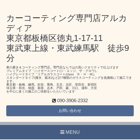
カーコーティング専門店アルカ
ディア
東京都板橋区徳丸1-17-11
東武東上線・東武練馬駅 徒歩9
分
車の磨き＆コーティング専門店。専門店ならではの高いクオリティで仕上げます
プレミアムタイプ「ハイモースコート(ジ・エッジ、ザ・グロウ)」
ハイグレードタイプ「リアルガラスコート(class Ｒ・Ｈ・Ｍ)」
スタンダードタイプ(撥水、親水)など計7種類のガラスコーティングを低価格にて施工でき
ます。
東京都・板橋、練馬、杉並、豊島、文京、北区、世田谷、新宿区
埼玉県・和光、朝霞、新座、志木、戸田、蕨、川口、浦和、大宮
を中心に多くの施工のご依頼をいただいています
090-3906-2332
お問い合わせ
MENU