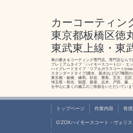
カーコーティン
東京都板橋区徳丸1-
東武東上線・東
車の磨き＆コーティング専門店。専門店ならで
プレミアムタイプ「ハイモースコート(ジ・エッ
ハイグレードタイプ「リアルガラスコート(clas
スタンダードタイプ(撥水、親水)など計7種類
東京都・板橋、練馬、杉並、豊島、文京、北区
埼玉県・和光、朝霞、新座、志木、戸田、蕨、
を中心に多くの施工のご依頼をいただいていま
トップページ
作業内容
有償
G’ZOXハイモースコート・ヴェリス