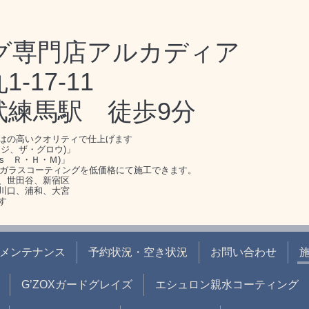
グ専門店アルカディア
17-11
武練馬駅 徒歩9分
はの高いクオリティで仕上げます
ジ、ザ・グロウ)」
s Ｒ・Ｈ・Ｍ)」
のガラスコーティングを低価格にて施工できます。
、世田谷、新宿区
川口、浦和、大宮
す
メンテナンス
予約状況・空き状況
お問い合わせ
G’ZOXガードグレイズ
エシュロン親水コーティング