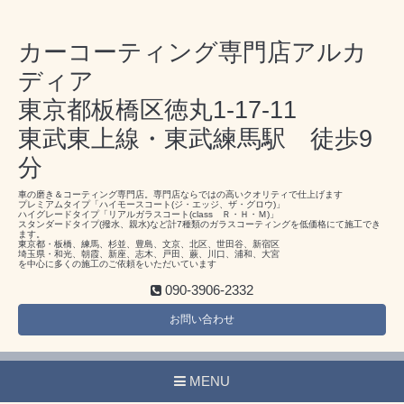
カーコーティング専門店アルカ
ディア
東京都板橋区徳丸1-17-11
東武東上線・東武練馬駅 徒歩9
分
車の磨き＆コーティング専門店。専門店ならではの高いクオリティで仕上げます
プレミアムタイプ「ハイモースコート(ジ・エッジ、ザ・グロウ)」
ハイグレードタイプ「リアルガラスコート(class Ｒ・Ｈ・Ｍ)」
スタンダードタイプ(撥水、親水)など計7種類のガラスコーティングを低価格にて施工でき
ます。
東京都・板橋、練馬、杉並、豊島、文京、北区、世田谷、新宿区
埼玉県・和光、朝霞、新座、志木、戸田、蕨、川口、浦和、大宮
を中心に多くの施工のご依頼をいただいています
090-3906-2332
お問い合わせ
MENU