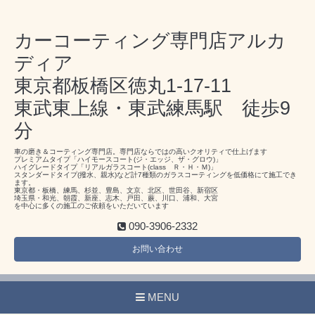
カーコーティング専門店アルカ
ディア
東京都板橋区徳丸1-17-11
東武東上線・東武練馬駅 徒歩9
分
車の磨き＆コーティング専門店。専門店ならではの高いクオリティで仕上げます
プレミアムタイプ「ハイモースコート(ジ・エッジ、ザ・グロウ)」
ハイグレードタイプ「リアルガラスコート(class Ｒ・Ｈ・Ｍ)」
スタンダードタイプ(撥水、親水)など計7種類のガラスコーティングを低価格にて施工でき
ます。
東京都・板橋、練馬、杉並、豊島、文京、北区、世田谷、新宿区
埼玉県・和光、朝霞、新座、志木、戸田、蕨、川口、浦和、大宮
を中心に多くの施工のご依頼をいただいています
090-3906-2332
お問い合わせ
MENU