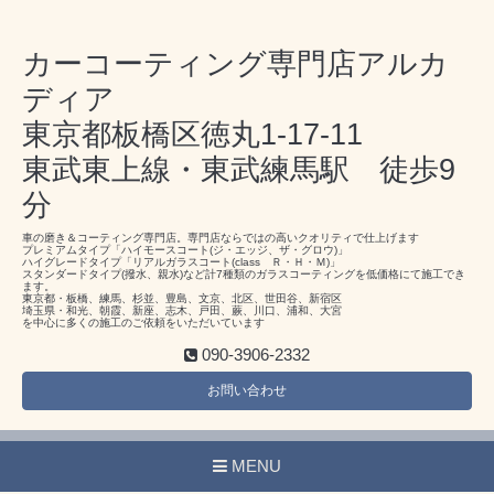
カーコーティング専門店アルカ
ディア
東京都板橋区徳丸1-17-11
東武東上線・東武練馬駅 徒歩9
分
車の磨き＆コーティング専門店。専門店ならではの高いクオリティで仕上げます
プレミアムタイプ「ハイモースコート(ジ・エッジ、ザ・グロウ)」
ハイグレードタイプ「リアルガラスコート(class Ｒ・Ｈ・Ｍ)」
スタンダードタイプ(撥水、親水)など計7種類のガラスコーティングを低価格にて施工でき
ます。
東京都・板橋、練馬、杉並、豊島、文京、北区、世田谷、新宿区
埼玉県・和光、朝霞、新座、志木、戸田、蕨、川口、浦和、大宮
を中心に多くの施工のご依頼をいただいています
090-3906-2332
お問い合わせ
MENU