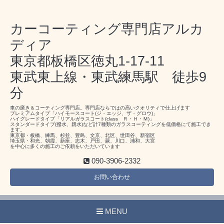
カーコーティング専門店アルカ
ディア
東京都板橋区徳丸1-17-11
東武東上線・東武練馬駅 徒歩9
分
車の磨き＆コーティング専門店。専門店ならではの高いクオリティで仕上げます
プレミアムタイプ「ハイモースコート(ジ・エッジ、ザ・グロウ)」
ハイグレードタイプ「リアルガラスコート(class Ｒ・Ｈ・Ｍ)」
スタンダードタイプ(撥水、親水)など計7種類のガラスコーティングを低価格にて施工でき
ます。
東京都・板橋、練馬、杉並、豊島、文京、北区、世田谷、新宿区
埼玉県・和光、朝霞、新座、志木、戸田、蕨、川口、浦和、大宮
を中心に多くの施工のご依頼をいただいています
090-3906-2332
お問い合わせ
MENU