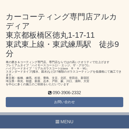
カーコーティング専門店アルカ
ディア
東京都板橋区徳丸1-17-11
東武東上線・東武練馬駅 徒歩9
分
車の磨き＆コーティング専門店。専門店ならではの高いクオリティで仕上げます
プレミアムタイプ「ハイモースコート(ジ・エッジ、ザ・グロウ)」
ハイグレードタイプ「リアルガラスコート(class Ｒ・Ｈ・Ｍ)」
スタンダードタイプ(撥水、親水)など計7種類のガラスコーティングを低価格にて施工でき
ます。
東京都・板橋、練馬、杉並、豊島、文京、北区、世田谷、新宿区
埼玉県・和光、朝霞、新座、志木、戸田、蕨、川口、浦和、大宮
を中心に多くの施工のご依頼をいただいています
090-3906-2332
お問い合わせ
MENU