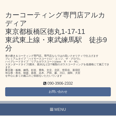
カーコーティング専門店アルカ
ディア
東京都板橋区徳丸1-17-11
東武東上線・東武練馬駅 徒歩9
分
車の磨き＆コーティング専門店。専門店ならではの高いクオリティで仕上げます
プレミアムタイプ「ハイモースコート(ジ・エッジ、ザ・グロウ)」
ハイグレードタイプ「リアルガラスコート(class Ｒ・Ｈ・Ｍ)」
スタンダードタイプ(撥水、親水)など計7種類のガラスコーティングを低価格にて施工でき
ます。
東京都・板橋、練馬、杉並、豊島、文京、北区、世田谷、新宿区
埼玉県・和光、朝霞、新座、志木、戸田、蕨、川口、浦和、大宮
を中心に多くの施工のご依頼をいただいています
090-3906-2332
お問い合わせ
MENU