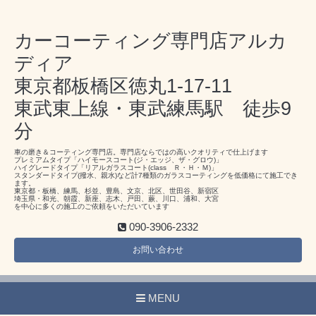
カーコーティング専門店アルカ
ディア
東京都板橋区徳丸1-17-11
東武東上線・東武練馬駅 徒歩9
分
車の磨き＆コーティング専門店。専門店ならではの高いクオリティで仕上げます
プレミアムタイプ「ハイモースコート(ジ・エッジ、ザ・グロウ)」
ハイグレードタイプ「リアルガラスコート(class Ｒ・Ｈ・Ｍ)」
スタンダードタイプ(撥水、親水)など計7種類のガラスコーティングを低価格にて施工でき
ます。
東京都・板橋、練馬、杉並、豊島、文京、北区、世田谷、新宿区
埼玉県・和光、朝霞、新座、志木、戸田、蕨、川口、浦和、大宮
を中心に多くの施工のご依頼をいただいています
090-3906-2332
お問い合わせ
MENU