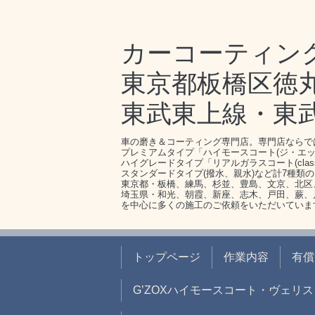
カーコーティン
東京都板橋区徳丸1-
東武東上線・東
車の磨き＆コーティング専門店。専門店ならで
プレミアムタイプ「ハイモースコート(ジ・エッ
ハイグレードタイプ「リアルガラスコート(clas
スタンダードタイプ(撥水、親水)など計7種類
東京都・板橋、練馬、杉並、豊島、文京、北区
埼玉県・和光、朝霞、新座、志木、戸田、蕨、
を中心に多くの施工のご依頼をいただいていま
トップページ
作業内容
有償
G’ZOXハイモースコート・ヴェリス