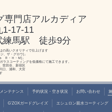
グ専門店アルカディア
17-11
武練馬駅 徒歩9分
はの高いクオリティで仕上げます
ジ、ザ・グロウ)」
s Ｒ・Ｈ・Ｍ)」
のガラスコーティングを低価格にて施工できます。
、世田谷、新宿区
川口、浦和、大宮
す
メンテナンス
予約状況・空き状況
お問い合わせ
G’ZOXガードグレイズ
エシュロン親水コーティング