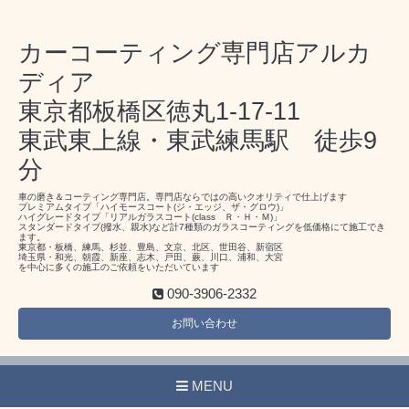
カーコーティング専門店アルカ
ディア
東京都板橋区徳丸1-17-11
東武東上線・東武練馬駅 徒歩9
分
車の磨き＆コーティング専門店。専門店ならではの高いクオリティで仕上げます
プレミアムタイプ「ハイモースコート(ジ・エッジ、ザ・グロウ)」
ハイグレードタイプ「リアルガラスコート(class Ｒ・Ｈ・Ｍ)」
スタンダードタイプ(撥水、親水)など計7種類のガラスコーティングを低価格にて施工でき
ます。
東京都・板橋、練馬、杉並、豊島、文京、北区、世田谷、新宿区
埼玉県・和光、朝霞、新座、志木、戸田、蕨、川口、浦和、大宮
を中心に多くの施工のご依頼をいただいています
090-3906-2332
お問い合わせ
MENU