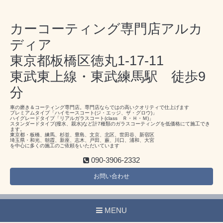
カーコーティング専門店アルカ
ディア
東京都板橋区徳丸1-17-11
東武東上線・東武練馬駅 徒歩9
分
車の磨き＆コーティング専門店。専門店ならではの高いクオリティで仕上げます
プレミアムタイプ「ハイモースコート(ジ・エッジ、ザ・グロウ)」
ハイグレードタイプ「リアルガラスコート(class Ｒ・Ｈ・Ｍ)」
スタンダードタイプ(撥水、親水)など計7種類のガラスコーティングを低価格にて施工でき
ます。
東京都・板橋、練馬、杉並、豊島、文京、北区、世田谷、新宿区
埼玉県・和光、朝霞、新座、志木、戸田、蕨、川口、浦和、大宮
を中心に多くの施工のご依頼をいただいています
090-3906-2332
お問い合わせ
MENU