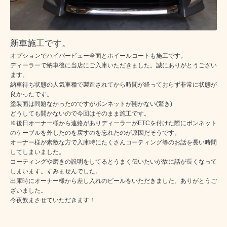
新車施工です。
オプションでハイパービュー全面とホイールコートも施工です。
ディーラーで納車後に当店にご入庫いただきました。誠にありがとうござい
ます。
納車待ち状態の人気車種で製造されてから時間が経っておらず非常に状態が
良かったです。
塗装面は問題なかったのですがボンネットが開かない(驚き)
どうしても開かないので今回はそのまま施工です。
※後日オーナー様から連絡がありディーラーがETCを付けた際にボンネット
のケーブルを外したのを戻すのを忘れたのが原因だそうです。
オーナー様が素敵な方で入庫時にたくさんコーティング等のお話を長い時間
してしまいました。
コーティングや磨きの説明をしてるとうまく伝いたいが故に話が長くなって
しまいます。すみませんでした。
出庫時にオーナー様から差し入れのビールをいただきました。ありがとうご
ざいました。
今夜飲まさせていただきます！