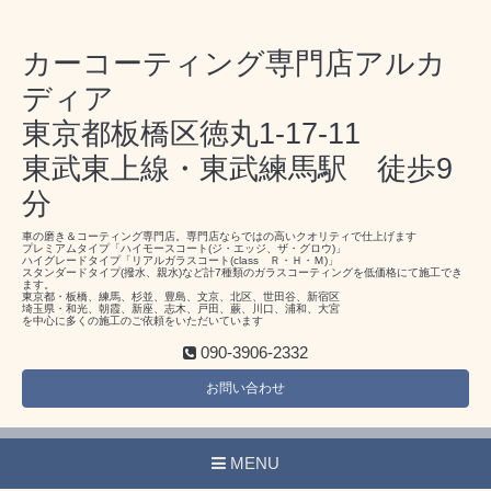
カーコーティング専門店アルカ
ディア
東京都板橋区徳丸1-17-11
東武東上線・東武練馬駅 徒歩9
分
車の磨き＆コーティング専門店。専門店ならではの高いクオリティで仕上げます
プレミアムタイプ「ハイモースコート(ジ・エッジ、ザ・グロウ)」
ハイグレードタイプ「リアルガラスコート(class Ｒ・Ｈ・Ｍ)」
スタンダードタイプ(撥水、親水)など計7種類のガラスコーティングを低価格にて施工でき
ます。
東京都・板橋、練馬、杉並、豊島、文京、北区、世田谷、新宿区
埼玉県・和光、朝霞、新座、志木、戸田、蕨、川口、浦和、大宮
を中心に多くの施工のご依頼をいただいています
090-3906-2332
お問い合わせ
MENU