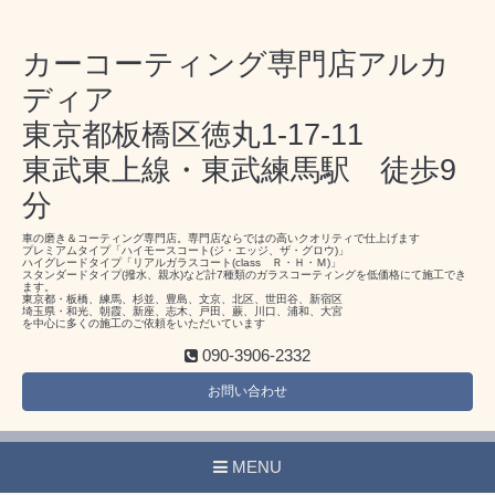
カーコーティング専門店アルカ
ディア
東京都板橋区徳丸1-17-11
東武東上線・東武練馬駅 徒歩9
分
車の磨き＆コーティング専門店。専門店ならではの高いクオリティで仕上げます
プレミアムタイプ「ハイモースコート(ジ・エッジ、ザ・グロウ)」
ハイグレードタイプ「リアルガラスコート(class Ｒ・Ｈ・Ｍ)」
スタンダードタイプ(撥水、親水)など計7種類のガラスコーティングを低価格にて施工でき
ます。
東京都・板橋、練馬、杉並、豊島、文京、北区、世田谷、新宿区
埼玉県・和光、朝霞、新座、志木、戸田、蕨、川口、浦和、大宮
を中心に多くの施工のご依頼をいただいています
090-3906-2332
お問い合わせ
MENU