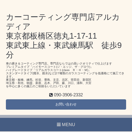
カーコーティング専門店アルカ
ディア
東京都板橋区徳丸1-17-11
東武東上線・東武練馬駅 徒歩9
分
車の磨き＆コーティング専門店。専門店ならではの高いクオリティで仕上げます
プレミアムタイプ「ハイモースコート(ジ・エッジ、ザ・グロウ)」
ハイグレードタイプ「リアルガラスコート(class Ｒ・Ｈ・Ｍ)」
スタンダードタイプ(撥水、親水)など計7種類のガラスコーティングを低価格にて施工でき
ます。
東京都・板橋、練馬、杉並、豊島、文京、北区、世田谷、新宿区
埼玉県・和光、朝霞、新座、志木、戸田、蕨、川口、浦和、大宮
を中心に多くの施工のご依頼をいただいています
090-3906-2332
お問い合わせ
MENU