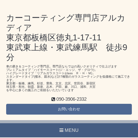
カーコーティング専門店アルカ
ディア
東京都板橋区徳丸1-17-11
東武東上線・東武練馬駅 徒歩9
分
車の磨き＆コーティング専門店。専門店ならではの高いクオリティで仕上げます
プレミアムタイプ「ハイモースコート(ジ・エッジ、ザ・グロウ)」
ハイグレードタイプ「リアルガラスコート(class Ｒ・Ｈ・Ｍ)」
スタンダードタイプ(撥水、親水)など計7種類のガラスコーティングを低価格にて施工でき
ます。
東京都・板橋、練馬、杉並、豊島、文京、北区、世田谷、新宿区
埼玉県・和光、朝霞、新座、志木、戸田、蕨、川口、浦和、大宮
を中心に多くの施工のご依頼をいただいています
090-3906-2332
お問い合わせ
MENU