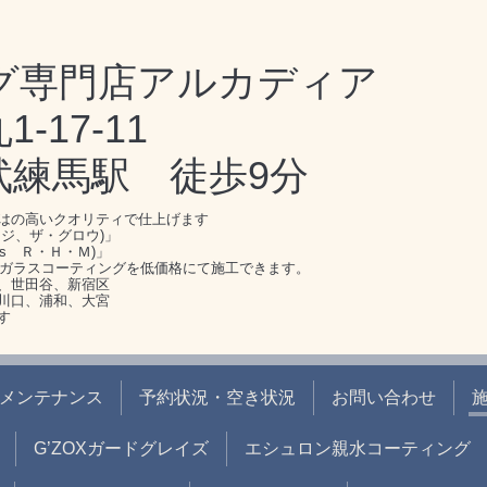
グ専門店アルカディア
17-11
武練馬駅 徒歩9分
はの高いクオリティで仕上げます
ジ、ザ・グロウ)」
s Ｒ・Ｈ・Ｍ)」
のガラスコーティングを低価格にて施工できます。
、世田谷、新宿区
川口、浦和、大宮
す
メンテナンス
予約状況・空き状況
お問い合わせ
G’ZOXガードグレイズ
エシュロン親水コーティング