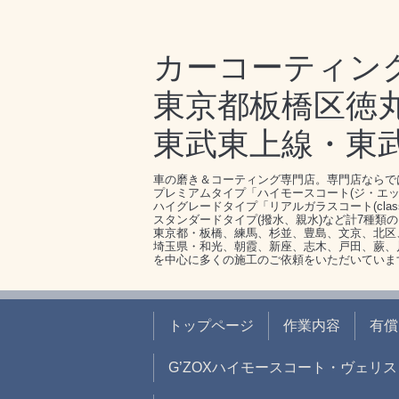
カーコーティン
東京都板橋区徳丸1-
東武東上線・東
車の磨き＆コーティング専門店。専門店ならで
プレミアムタイプ「ハイモースコート(ジ・エッ
ハイグレードタイプ「リアルガラスコート(clas
スタンダードタイプ(撥水、親水)など計7種類
東京都・板橋、練馬、杉並、豊島、文京、北区
埼玉県・和光、朝霞、新座、志木、戸田、蕨、
を中心に多くの施工のご依頼をいただいていま
トップページ
作業内容
有償
G’ZOXハイモースコート・ヴェリス