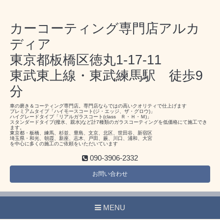
カーコーティング専門店アルカ
ディア
東京都板橋区徳丸1-17-11
東武東上線・東武練馬駅 徒歩9
分
車の磨き＆コーティング専門店。専門店ならではの高いクオリティで仕上げます
プレミアムタイプ「ハイモースコート(ジ・エッジ、ザ・グロウ)」
ハイグレードタイプ「リアルガラスコート(class Ｒ・Ｈ・Ｍ)」
スタンダードタイプ(撥水、親水)など計7種類のガラスコーティングを低価格にて施工でき
ます。
東京都・板橋、練馬、杉並、豊島、文京、北区、世田谷、新宿区
埼玉県・和光、朝霞、新座、志木、戸田、蕨、川口、浦和、大宮
を中心に多くの施工のご依頼をいただいています
090-3906-2332
お問い合わせ
MENU