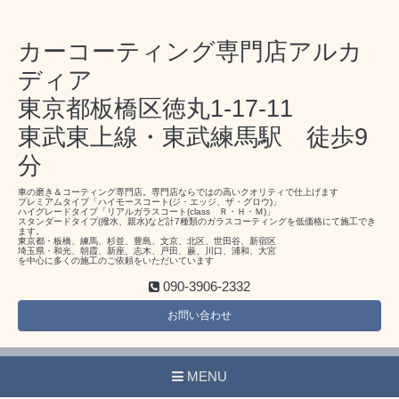
カーコーティング専門店アルカ
ディア
東京都板橋区徳丸1-17-11
東武東上線・東武練馬駅 徒歩9
分
車の磨き＆コーティング専門店。専門店ならではの高いクオリティで仕上げます
プレミアムタイプ「ハイモースコート(ジ・エッジ、ザ・グロウ)」
ハイグレードタイプ「リアルガラスコート(class Ｒ・Ｈ・Ｍ)」
スタンダードタイプ(撥水、親水)など計7種類のガラスコーティングを低価格にて施工でき
ます。
東京都・板橋、練馬、杉並、豊島、文京、北区、世田谷、新宿区
埼玉県・和光、朝霞、新座、志木、戸田、蕨、川口、浦和、大宮
を中心に多くの施工のご依頼をいただいています
090-3906-2332
お問い合わせ
MENU