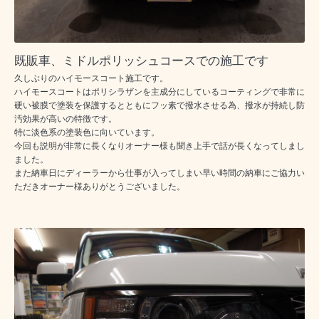
既販車、ミドルポリッシュコースでの施工です
久しぶりのハイモースコート施工です。
ハイモースコートはポリシラザンを主成分にしているコーティングで非常に
硬い被膜で塗装を保護するとともにフッ素で撥水させる為、撥水が持続し防
汚効果が高いの特徴です。
特に淡色系の塗装色に向いています。
今回も説明が非常に長くなりオーナー様も聞き上手で話が長くなってしまし
ました。
また納車日にディーラーから仕事が入ってしまい早い時間の納車にご協力い
ただきオーナー様ありがとうございました。