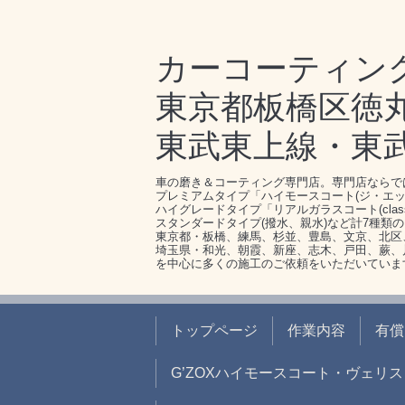
カーコーティン
東京都板橋区徳丸1-
東武東上線・東
車の磨き＆コーティング専門店。専門店ならで
プレミアムタイプ「ハイモースコート(ジ・エッ
ハイグレードタイプ「リアルガラスコート(clas
スタンダードタイプ(撥水、親水)など計7種類
東京都・板橋、練馬、杉並、豊島、文京、北区
埼玉県・和光、朝霞、新座、志木、戸田、蕨、
を中心に多くの施工のご依頼をいただいていま
トップページ
作業内容
有償
G’ZOXハイモースコート・ヴェリス