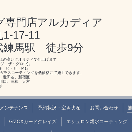
グ専門店アルカディア
17-11
武練馬駅 徒歩9分
はの高いクオリティで仕上げます
ジ、ザ・グロウ)」
s Ｒ・Ｈ・Ｍ)」
のガラスコーティングを低価格にて施工できます。
、世田谷、新宿区
川口、浦和、大宮
す
メンテナンス
予約状況・空き状況
お問い合わせ
G’ZOXガードグレイズ
エシュロン親水コーティング