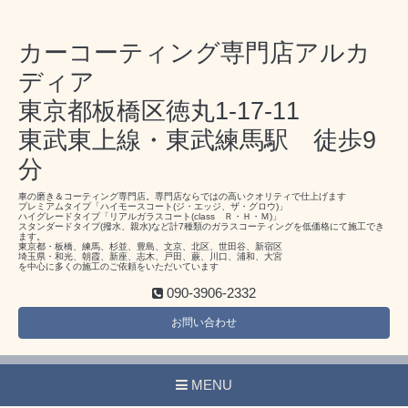
カーコーティング専門店アルカ
ディア
東京都板橋区徳丸1-17-11
東武東上線・東武練馬駅 徒歩9
分
車の磨き＆コーティング専門店。専門店ならではの高いクオリティで仕上げます
プレミアムタイプ「ハイモースコート(ジ・エッジ、ザ・グロウ)」
ハイグレードタイプ「リアルガラスコート(class Ｒ・Ｈ・Ｍ)」
スタンダードタイプ(撥水、親水)など計7種類のガラスコーティングを低価格にて施工でき
ます。
東京都・板橋、練馬、杉並、豊島、文京、北区、世田谷、新宿区
埼玉県・和光、朝霞、新座、志木、戸田、蕨、川口、浦和、大宮
を中心に多くの施工のご依頼をいただいています
090-3906-2332
お問い合わせ
MENU