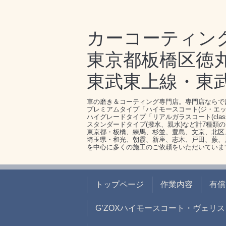
カーコーティン
東京都板橋区徳丸1-
東武東上線・東
車の磨き＆コーティング専門店。専門店ならで
プレミアムタイプ「ハイモースコート(ジ・エッ
ハイグレードタイプ「リアルガラスコート(clas
スタンダードタイプ(撥水、親水)など計7種類
東京都・板橋、練馬、杉並、豊島、文京、北区
埼玉県・和光、朝霞、新座、志木、戸田、蕨、
を中心に多くの施工のご依頼をいただいていま
トップページ
作業内容
有償
G’ZOXハイモースコート・ヴェリス