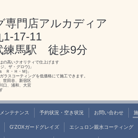
グ専門店アルカディア
17-11
武練馬駅 徒歩9分
はの高いクオリティで仕上げます
ジ、ザ・グロウ)」
s Ｒ・Ｈ・Ｍ)」
のガラスコーティングを低価格にて施工できます。
、世田谷、新宿区
川口、浦和、大宮
す
メンテナンス
予約状況・空き状況
お問い合わせ
G’ZOXガードグレイズ
エシュロン親水コーティング