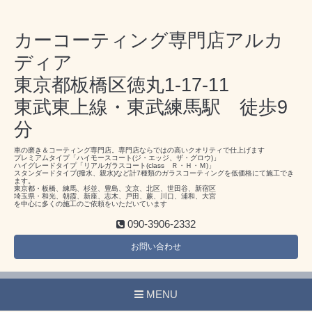
カーコーティング専門店アルカ
ディア
東京都板橋区徳丸1-17-11
東武東上線・東武練馬駅 徒歩9
分
車の磨き＆コーティング専門店。専門店ならではの高いクオリティで仕上げます
プレミアムタイプ「ハイモースコート(ジ・エッジ、ザ・グロウ)」
ハイグレードタイプ「リアルガラスコート(class Ｒ・Ｈ・Ｍ)」
スタンダードタイプ(撥水、親水)など計7種類のガラスコーティングを低価格にて施工でき
ます。
東京都・板橋、練馬、杉並、豊島、文京、北区、世田谷、新宿区
埼玉県・和光、朝霞、新座、志木、戸田、蕨、川口、浦和、大宮
を中心に多くの施工のご依頼をいただいています
090-3906-2332
お問い合わせ
MENU