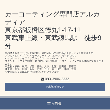
カーコーティング専門店アルカ
ディア
東京都板橋区徳丸1-17-11
東武東上線・東武練馬駅 徒歩9
分
車の磨き＆コーティング専門店。専門店ならではの高いクオリティで仕上げます
プレミアムタイプ「ハイモースコート(ジ・エッジ、ザ・グロウ)」
ハイグレードタイプ「リアルガラスコート(class Ｒ・Ｈ・Ｍ)」
スタンダードタイプ(撥水、親水)など計7種類のガラスコーティングを低価格にて施工でき
ます。
東京都・板橋、練馬、杉並、豊島、文京、北区、世田谷、新宿区
埼玉県・和光、朝霞、新座、志木、戸田、蕨、川口、浦和、大宮
を中心に多くの施工のご依頼をいただいています
090-3906-2332
お問い合わせ
MENU