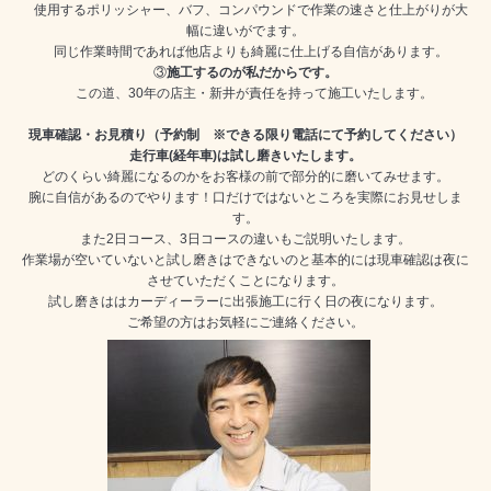
使用するポリッシャー、バフ、コンパウンドで作業の速さと仕上がりが大
幅に違いがでます。
同じ作業時間であれば他店よりも綺麗に仕上げる自信があります。
③
施工するのが私だからです。
この道、30年の店主・新井が責任を持って施工いたします。
現車確認・お見積り（予約制 ※できる限り電話にて予約してください）
走行車(経年車)は試し磨きいたします。
どのくらい綺麗になるのかをお客様の前で部分的に磨いてみせます。
腕に自信があるのでやります！口だけではないところを実際にお見せしま
す。
また2日コース、3日コースの違いもご説明いたします。
作業場が空いていないと試し磨きはできないのと基本的には現車確認は夜に
させていただくことになります。
試し磨きははカーディーラーに出張施工に行く日の夜になります。
ご希望の方はお気軽にご連絡ください。