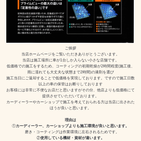
ご挨拶
当店ホームページをご覧いただきありがとうございます。
当店は施工場所に車が1台しか入らない小さな店舗です。
低価格での施工をするため、コーティングの初期乾燥が2時間程度(施工後、
雨に濡れても大丈夫な状態まで2時間)の液剤を選び
施工当日にご返却することで低価格を実現しております。ですので施工日数
以上の車の保管はお断りしております
お客様には非常に不便なお店だと思いますがその分、他店よりも低価格にて
提供させていただいております。
カーディーラーやカーショップで施工を考えておられる方は当店に出された
ほうが良いと思います。
理由は
①
カーディーラー、カーショップよりも施工環境が良いと思います。
磨き・コーティングは作業環境に左右されるためです。
②
使用している機材・資材が違います。