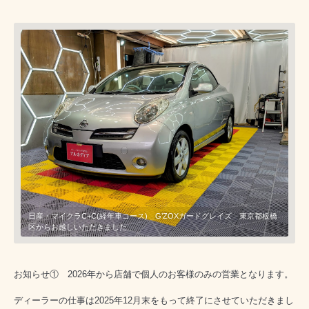
ホンダ・プレリュード(新車コース) G’ZOXハイモースコート・ヴェリ
日産・マイクラC+C(経年車コース) G’ZOXガードグレイズ 東京都板橋
BMW・M340i(新車コース) ガードグレイズ 東京都新宿区からお越しい
トヨタ・アルファード(新車コース) G’ZOXガードグレイズ、ホイールコ
三菱・デリカD5(新車コース) G’ZOXガードグレイズ施工 東京都新宿区
トヨタ・ランドクルーザー250(新車コース) アンビエントFAセラミック
ジャガー・XJSクーペ(経年車コース) アンビエント 東京都板橋区から
トヨタ・ランドクルーザーFJ G’ZOXガードグレイズ 東京都板橋区から
ス、ブライムビュー全面、ホイールコート 東京都板橋区からお越しいた
トヨタ・GR86(新車コース) G’ZOXハイモースコート・ヴェリス 東京
区からお越しいただきました
ただきました
ート 東京都新宿区からお越しいただきました
からお越しいただきました
(新商品) 東京都板橋区からお越しいただきました
お越しいただきました
お越しいただきました
だきました
都板橋区からお越しいただきました
お知らせ① 2026年から店舗で個人のお客様のみの営業となります。
ディーラーの仕事は2025年12月末をもって終了にさせていただきまし