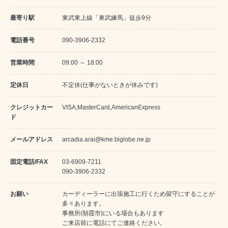
最寄り駅
東武東上線「東武練馬」徒歩9分
電話番号
090-3906-2332
営業時間
09:00 ～ 18:00
定休日
不定休(仕事がないときが休みです)
クレジットカー
VISA,MasterCard,AmericanExpress
ド
メールアドレス
arcadia.arai@kme.biglobe.ne.jp
固定電話/FAX
03-6909-7211
090-3906-2332
お願い
カーディーラーに出張施工に行くため留守にすることが
多々あります。
事務所(朝霞市)にいる場合もあります
ご来店前に電話にてご連絡ください。