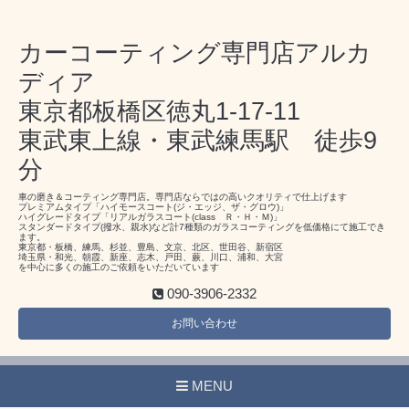
カーコーティング専門店アルカ
ディア
東京都板橋区徳丸1-17-11
東武東上線・東武練馬駅 徒歩9
分
車の磨き＆コーティング専門店。専門店ならではの高いクオリティで仕上げます
プレミアムタイプ「ハイモースコート(ジ・エッジ、ザ・グロウ)」
ハイグレードタイプ「リアルガラスコート(class Ｒ・Ｈ・Ｍ)」
スタンダードタイプ(撥水、親水)など計7種類のガラスコーティングを低価格にて施工でき
ます。
東京都・板橋、練馬、杉並、豊島、文京、北区、世田谷、新宿区
埼玉県・和光、朝霞、新座、志木、戸田、蕨、川口、浦和、大宮
を中心に多くの施工のご依頼をいただいています
090-3906-2332
お問い合わせ
MENU