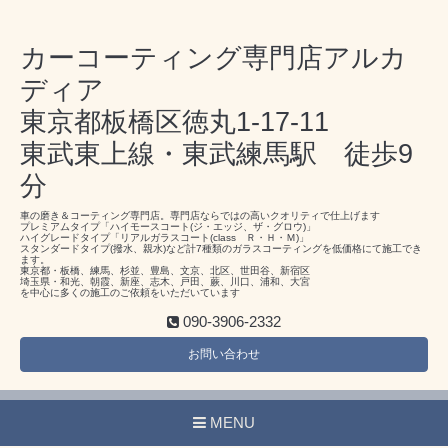
カーコーティング専門店アルカ
ディア
東京都板橋区徳丸1-17-11
東武東上線・東武練馬駅 徒歩9
分
車の磨き＆コーティング専門店。専門店ならではの高いクオリティで仕上げます
プレミアムタイプ「ハイモースコート(ジ・エッジ、ザ・グロウ)」
ハイグレードタイプ「リアルガラスコート(class Ｒ・Ｈ・Ｍ)」
スタンダードタイプ(撥水、親水)など計7種類のガラスコーティングを低価格にて施工でき
ます。
東京都・板橋、練馬、杉並、豊島、文京、北区、世田谷、新宿区
埼玉県・和光、朝霞、新座、志木、戸田、蕨、川口、浦和、大宮
を中心に多くの施工のご依頼をいただいています
090-3906-2332
お問い合わせ
MENU