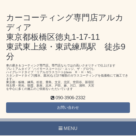
カーコーティング専門店アルカ
ディア
東京都板橋区徳丸1-17-11
東武東上線・東武練馬駅 徒歩9
分
車の磨き＆コーティング専門店。専門店ならではの高いクオリティで仕上げます
プレミアムタイプ「ハイモースコート(ジ・エッジ、ザ・グロウ)」
ハイグレードタイプ「リアルガラスコート(class Ｒ・Ｈ・Ｍ)」
スタンダードタイプ(撥水、親水)など計7種類のガラスコーティングを低価格にて施工でき
ます。
東京都・板橋、練馬、杉並、豊島、文京、北区、世田谷、新宿区
埼玉県・和光、朝霞、新座、志木、戸田、蕨、川口、浦和、大宮
を中心に多くの施工のご依頼をいただいています
090-3906-2332
お問い合わせ
MENU