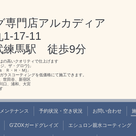
グ専門店アルカディア
17-11
武練馬駅 徒歩9分
はの高いクオリティで仕上げます
ジ、ザ・グロウ)」
s Ｒ・Ｈ・Ｍ)」
のガラスコーティングを低価格にて施工できます。
、世田谷、新宿区
川口、浦和、大宮
す
メンテナンス
予約状況・空き状況
お問い合わせ
G’ZOXガードグレイズ
エシュロン親水コーティング