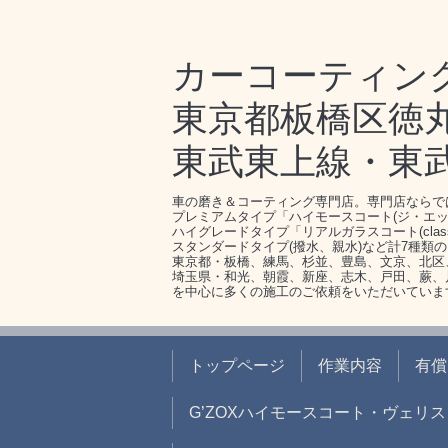
カーコーティン
東京都板橋区徳丸1-
東武東上線・東
車の磨き＆コーティング専門店。専門店ならで
プレミアムタイプ「ハイモースコート(ジ・エッ
ハイグレードタイプ「リアルガラスコート(clas
スタンダードタイプ(撥水、親水)など計7種類
東京都・板橋、練馬、杉並、豊島、文京、北区
埼玉県・和光、朝霞、新座、志木、戸田、蕨、
を中心に多くの施工のご依頼をいただいていま
トップページ
作業内容
有償
G’ZOXハイモースコート・ヴェリス