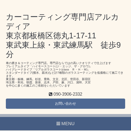
カーコーティング専門店アルカ
ディア
東京都板橋区徳丸1-17-11
東武東上線・東武練馬駅 徒歩9
分
車の磨き＆コーティング専門店。専門店ならではの高いクオリティで仕上げます
プレミアムタイプ「ハイモースコート(ジ・エッジ、ザ・グロウ)」
ハイグレードタイプ「リアルガラスコート(class Ｒ・Ｈ・Ｍ)」
スタンダードタイプ(撥水、親水)など計7種類のガラスコーティングを低価格にて施工でき
ます。
東京都・板橋、練馬、杉並、豊島、文京、北区、世田谷、新宿区
埼玉県・和光、朝霞、新座、志木、戸田、蕨、川口、浦和、大宮
を中心に多くの施工のご依頼をいただいています
090-3906-2332
お問い合わせ
MENU