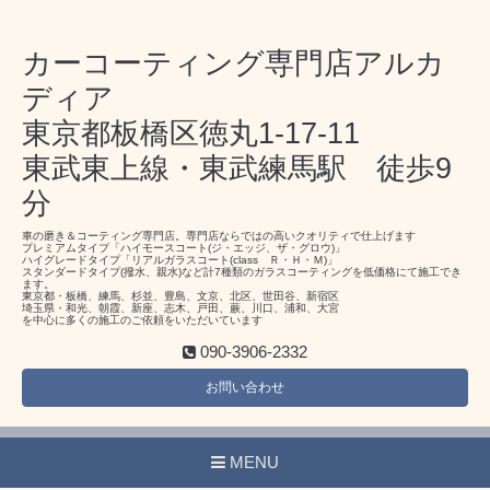
カーコーティング専門店アルカ
ディア
東京都板橋区徳丸1-17-11
東武東上線・東武練馬駅 徒歩9
分
車の磨き＆コーティング専門店。専門店ならではの高いクオリティで仕上げます
プレミアムタイプ「ハイモースコート(ジ・エッジ、ザ・グロウ)」
ハイグレードタイプ「リアルガラスコート(class Ｒ・Ｈ・Ｍ)」
スタンダードタイプ(撥水、親水)など計7種類のガラスコーティングを低価格にて施工でき
ます。
東京都・板橋、練馬、杉並、豊島、文京、北区、世田谷、新宿区
埼玉県・和光、朝霞、新座、志木、戸田、蕨、川口、浦和、大宮
を中心に多くの施工のご依頼をいただいています
090-3906-2332
お問い合わせ
MENU