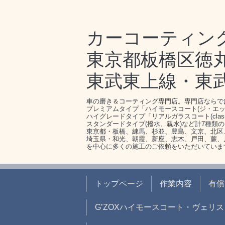
カーコーティン
東京都板橋区徳丸1-
東武東上線・東
車の磨き＆コーティング専門店。専門店ならで
プレミアムタイプ「ハイモースコート(ジ・エッ
ハイグレードタイプ「リアルガラスコート(clas
スタンダードタイプ(撥水、親水)など計7種類
東京都・板橋、練馬、杉並、豊島、文京、北区
埼玉県・和光、朝霞、新座、志木、戸田、蕨、
を中心に多くの施工のご依頼をいただいていま
トップページ
作業内容
有償
G’ZOXハイモースコート・ヴェリス