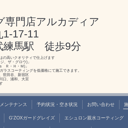
グ専門店アルカディア
17-11
武練馬駅 徒歩9分
はの高いクオリティで仕上げます
ジ、ザ・グロウ)」
s Ｒ・Ｈ・Ｍ)」
のガラスコーティングを低価格にて施工できます。
、世田谷、新宿区
川口、浦和、大宮
す
メンテナンス
予約状況・空き状況
お問い合わせ
G’ZOXガードグレイズ
エシュロン親水コーティング