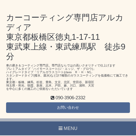
カーコーティング専門店アルカ
ディア
東京都板橋区徳丸1-17-11
東武東上線・東武練馬駅 徒歩9
分
車の磨き＆コーティング専門店。専門店ならではの高いクオリティで仕上げます
プレミアムタイプ「ハイモースコート(ジ・エッジ、ザ・グロウ)」
ハイグレードタイプ「リアルガラスコート(class Ｒ・Ｈ・Ｍ)」
スタンダードタイプ(撥水、親水)など計7種類のガラスコーティングを低価格にて施工でき
ます。
東京都・板橋、練馬、杉並、豊島、文京、北区、世田谷、新宿区
埼玉県・和光、朝霞、新座、志木、戸田、蕨、川口、浦和、大宮
を中心に多くの施工のご依頼をいただいています
090-3906-2332
お問い合わせ
MENU