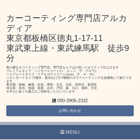
カーコーティング専門店アルカ
ディア
東京都板橋区徳丸1-17-11
東武東上線・東武練馬駅 徒歩9
分
車の磨き＆コーティング専門店。専門店ならではの高いクオリティで仕上げます
プレミアムタイプ「ハイモースコート(ジ・エッジ、ザ・グロウ)」
ハイグレードタイプ「リアルガラスコート(class Ｒ・Ｈ・Ｍ)」
スタンダードタイプ(撥水、親水)など計7種類のガラスコーティングを低価格にて施工でき
ます。
東京都・板橋、練馬、杉並、豊島、文京、北区、世田谷、新宿区
埼玉県・和光、朝霞、新座、志木、戸田、蕨、川口、浦和、大宮
を中心に多くの施工のご依頼をいただいています
090-3906-2332
お問い合わせ
MENU