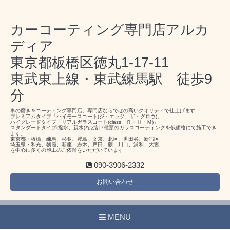
カーコーティング専門店アルカ
ディア
東京都板橋区徳丸1-17-11
東武東上線・東武練馬駅 徒歩9
分
車の磨き＆コーティング専門店。専門店ならではの高いクオリティで仕上げます
プレミアムタイプ「ハイモースコート(ジ・エッジ、ザ・グロウ)」
ハイグレードタイプ「リアルガラスコート(class Ｒ・Ｈ・Ｍ)」
スタンダードタイプ(撥水、親水)など計7種類のガラスコーティングを低価格にて施工でき
ます。
東京都・板橋、練馬、杉並、豊島、文京、北区、世田谷、新宿区
埼玉県・和光、朝霞、新座、志木、戸田、蕨、川口、浦和、大宮
を中心に多くの施工のご依頼をいただいています
090-3906-2332
お問い合わせ
MENU