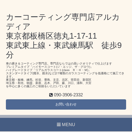
カーコーティング専門店アルカ
ディア
東京都板橋区徳丸1-17-11
東武東上線・東武練馬駅 徒歩9
分
車の磨き＆コーティング専門店。専門店ならではの高いクオリティで仕上げます
プレミアムタイプ「ハイモースコート(ジ・エッジ、ザ・グロウ)」
ハイグレードタイプ「リアルガラスコート(class Ｒ・Ｈ・Ｍ)」
スタンダードタイプ(撥水、親水)など計7種類のガラスコーティングを低価格にて施工でき
ます。
東京都・板橋、練馬、杉並、豊島、文京、北区、世田谷、新宿区
埼玉県・和光、朝霞、新座、志木、戸田、蕨、川口、浦和、大宮
を中心に多くの施工のご依頼をいただいています
090-3906-2332
お問い合わせ
MENU