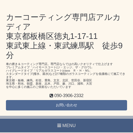
カーコーティング専門店アルカ
ディア
東京都板橋区徳丸1-17-11
東武東上線・東武練馬駅 徒歩9
分
車の磨き＆コーティング専門店。専門店ならではの高いクオリティで仕上げます
プレミアムタイプ「ハイモースコート(ジ・エッジ、ザ・グロウ)」
ハイグレードタイプ「リアルガラスコート(class Ｒ・Ｈ・Ｍ)」
スタンダードタイプ(撥水、親水)など計7種類のガラスコーティングを低価格にて施工でき
ます。
東京都・板橋、練馬、杉並、豊島、文京、北区、世田谷、新宿区
埼玉県・和光、朝霞、新座、志木、戸田、蕨、川口、浦和、大宮
を中心に多くの施工のご依頼をいただいています
090-3906-2332
お問い合わせ
MENU