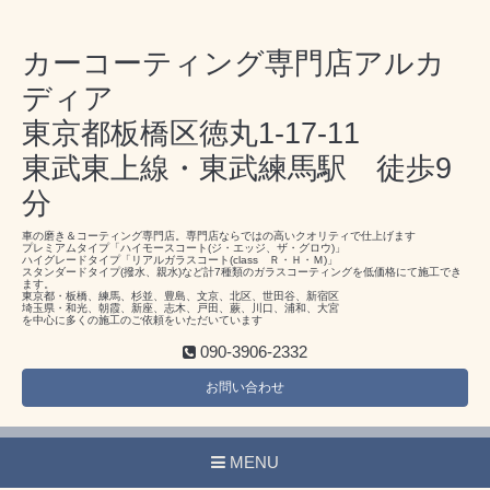
カーコーティング専門店アルカ
ディア
東京都板橋区徳丸1-17-11
東武東上線・東武練馬駅 徒歩9
分
車の磨き＆コーティング専門店。専門店ならではの高いクオリティで仕上げます
プレミアムタイプ「ハイモースコート(ジ・エッジ、ザ・グロウ)」
ハイグレードタイプ「リアルガラスコート(class Ｒ・Ｈ・Ｍ)」
スタンダードタイプ(撥水、親水)など計7種類のガラスコーティングを低価格にて施工でき
ます。
東京都・板橋、練馬、杉並、豊島、文京、北区、世田谷、新宿区
埼玉県・和光、朝霞、新座、志木、戸田、蕨、川口、浦和、大宮
を中心に多くの施工のご依頼をいただいています
090-3906-2332
お問い合わせ
MENU