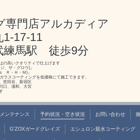
グ専門店アルカディア
17-11
武練馬駅 徒歩9分
はの高いクオリティで仕上げます
ジ、ザ・グロウ)」
s Ｒ・Ｈ・Ｍ)」
のガラスコーティングを低価格にて施工できます。
、世田谷、新宿区
川口、浦和、大宮
す
メンテナンス
予約状況・空き状況
お問い合わせ
G’ZOXガードグレイズ
エシュロン親水コーティング