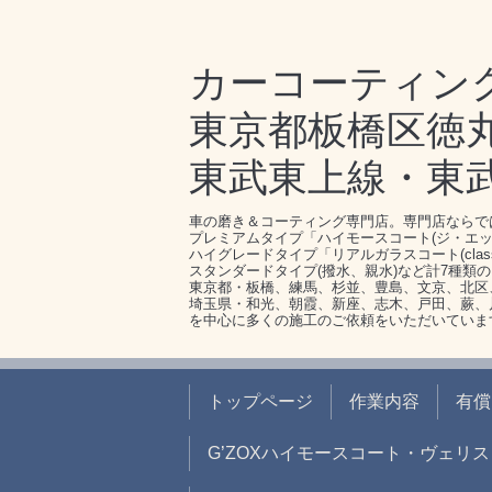
カーコーティン
東京都板橋区徳丸1-
東武東上線・東
車の磨き＆コーティング専門店。専門店ならで
プレミアムタイプ「ハイモースコート(ジ・エッ
ハイグレードタイプ「リアルガラスコート(clas
スタンダードタイプ(撥水、親水)など計7種類
東京都・板橋、練馬、杉並、豊島、文京、北区
埼玉県・和光、朝霞、新座、志木、戸田、蕨、
を中心に多くの施工のご依頼をいただいていま
トップページ
作業内容
有償
G’ZOXハイモースコート・ヴェリス