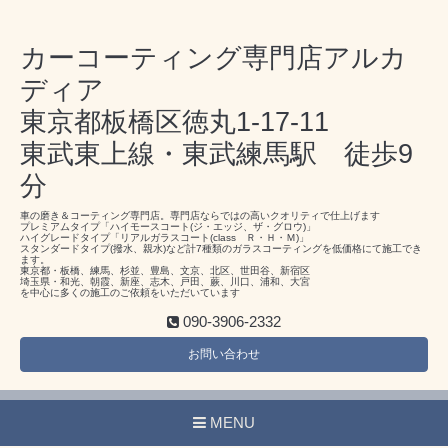
カーコーティング専門店アルカ
ディア
東京都板橋区徳丸1-17-11
東武東上線・東武練馬駅 徒歩9
分
車の磨き＆コーティング専門店。専門店ならではの高いクオリティで仕上げます
プレミアムタイプ「ハイモースコート(ジ・エッジ、ザ・グロウ)」
ハイグレードタイプ「リアルガラスコート(class Ｒ・Ｈ・Ｍ)」
スタンダードタイプ(撥水、親水)など計7種類のガラスコーティングを低価格にて施工でき
ます。
東京都・板橋、練馬、杉並、豊島、文京、北区、世田谷、新宿区
埼玉県・和光、朝霞、新座、志木、戸田、蕨、川口、浦和、大宮
を中心に多くの施工のご依頼をいただいています
090-3906-2332
お問い合わせ
MENU