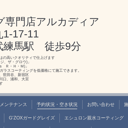
グ専門店アルカディア
17-11
武練馬駅 徒歩9分
はの高いクオリティで仕上げます
ジ、ザ・グロウ)」
s Ｒ・Ｈ・Ｍ)」
のガラスコーティングを低価格にて施工できます。
、世田谷、新宿区
川口、浦和、大宮
す
メンテナンス
予約状況・空き状況
お問い合わせ
G’ZOXガードグレイズ
エシュロン親水コーティング