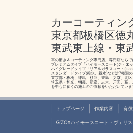
カーコーティン
東京都板橋区徳丸1-
東武東上線・東
車の磨き＆コーティング専門店。専門店ならで
プレミアムタイプ「ハイモースコート(ジ・エッ
ハイグレードタイプ「リアルガラスコート(clas
スタンダードタイプ(撥水、親水)など計7種類
東京都・板橋、練馬、杉並、豊島、文京、北区
埼玉県・和光、朝霞、新座、志木、戸田、蕨、
を中心に多くの施工のご依頼をいただいていま
トップページ
作業内容
有償
G’ZOXハイモースコート・ヴェリス