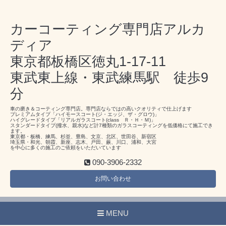
カーコーティング専門店アルカ
ディア
東京都板橋区徳丸1-17-11
東武東上線・東武練馬駅 徒歩9
分
車の磨き＆コーティング専門店。専門店ならではの高いクオリティで仕上げます
プレミアムタイプ「ハイモースコート(ジ・エッジ、ザ・グロウ)」
ハイグレードタイプ「リアルガラスコート(class Ｒ・Ｈ・Ｍ)」
スタンダードタイプ(撥水、親水)など計7種類のガラスコーティングを低価格にて施工でき
ます。
東京都・板橋、練馬、杉並、豊島、文京、北区、世田谷、新宿区
埼玉県・和光、朝霞、新座、志木、戸田、蕨、川口、浦和、大宮
を中心に多くの施工のご依頼をいただいています
090-3906-2332
お問い合わせ
MENU