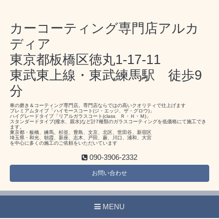
カーコーティング専門店アルカ
ディア
東京都板橋区徳丸1-17-11
東武東上線・東武練馬駅 徒歩9
分
車の磨き＆コーティング専門店。専門店ならではの高いクオリティで仕上げます
プレミアムタイプ「ハイモースコート(ジ・エッジ、ザ・グロウ)」
ハイグレードタイプ「リアルガラスコート(class Ｒ・Ｈ・Ｍ)」
スタンダードタイプ(撥水、親水)など計7種類のガラスコーティングを低価格にて施工でき
ます。
東京都・板橋、練馬、杉並、豊島、文京、北区、世田谷、新宿区
埼玉県・和光、朝霞、新座、志木、戸田、蕨、川口、浦和、大宮
を中心に多くの施工のご依頼をいただいています
090-3906-2332
お問い合わせ
MENU