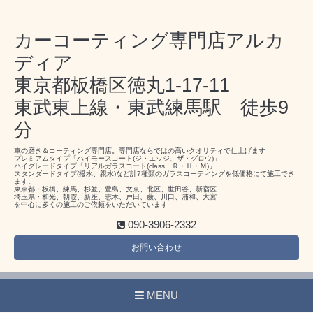
カーコーティング専門店アルカ
ディア
東京都板橋区徳丸1-17-11
東武東上線・東武練馬駅 徒歩9
分
車の磨き＆コーティング専門店。専門店ならではの高いクオリティで仕上げます
プレミアムタイプ「ハイモースコート(ジ・エッジ、ザ・グロウ)」
ハイグレードタイプ「リアルガラスコート(class Ｒ・Ｈ・Ｍ)」
スタンダードタイプ(撥水、親水)など計7種類のガラスコーティングを低価格にて施工でき
ます。
東京都・板橋、練馬、杉並、豊島、文京、北区、世田谷、新宿区
埼玉県・和光、朝霞、新座、志木、戸田、蕨、川口、浦和、大宮
を中心に多くの施工のご依頼をいただいています
090-3906-2332
お問い合わせ
MENU