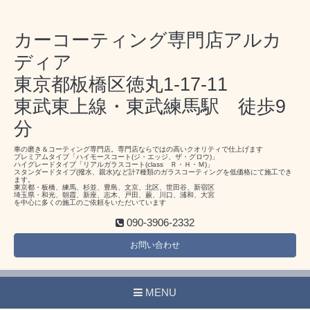
カーコーティング専門店アルカ
ディア
東京都板橋区徳丸1-17-11
東武東上線・東武練馬駅 徒歩9
分
車の磨き＆コーティング専門店。専門店ならではの高いクオリティで仕上げます
プレミアムタイプ「ハイモースコート(ジ・エッジ、ザ・グロウ)」
ハイグレードタイプ「リアルガラスコート(class Ｒ・Ｈ・Ｍ)」
スタンダードタイプ(撥水、親水)など計7種類のガラスコーティングを低価格にて施工でき
ます。
東京都・板橋、練馬、杉並、豊島、文京、北区、世田谷、新宿区
埼玉県・和光、朝霞、新座、志木、戸田、蕨、川口、浦和、大宮
を中心に多くの施工のご依頼をいただいています
090-3906-2332
お問い合わせ
MENU