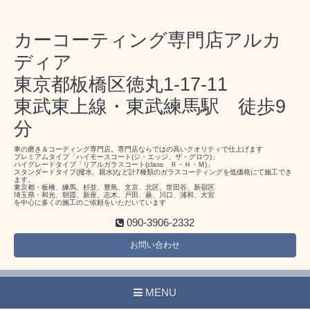
カーコーティング専門店アルカ
ディア
東京都板橋区徳丸1-17-11
東武東上線・東武練馬駅 徒歩9
分
車の磨き＆コーティング専門店。専門店ならではの高いクオリティで仕上げます
プレミアムタイプ「ハイモースコート(ジ・エッジ、ザ・グロウ)」
ハイグレードタイプ「リアルガラスコート(class Ｒ・Ｈ・Ｍ)」
スタンダードタイプ(撥水、親水)など計7種類のガラスコーティングを低価格にて施工でき
ます。
東京都・板橋、練馬、杉並、豊島、文京、北区、世田谷、新宿区
埼玉県・和光、朝霞、新座、志木、戸田、蕨、川口、浦和、大宮
を中心に多くの施工のご依頼をいただいています
090-3906-2332
お問い合わせ
MENU